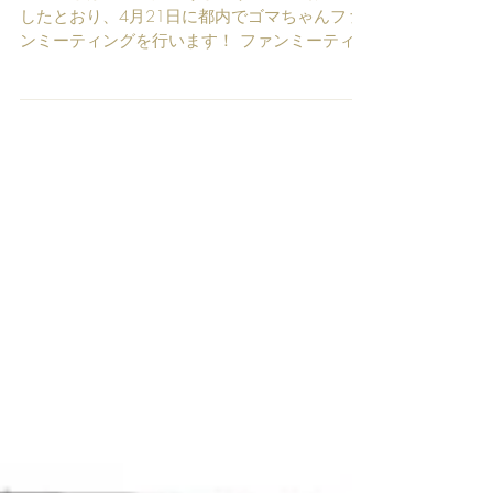
こんにちは、管理人ゆうまです！ 先日お知らせ
したとおり、4月21日に都内でゴマちゃんファ
ンミーティングを行います！ ファンミーティン
グではゴマちゃんや森下先生のファンのみなさ
んで集まって、ゴマちゃんや作品の魅力を語り
あったり、自慢のゴマちゃんグッズを見せ合っ
たりといった内容...