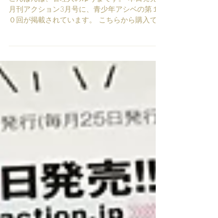
本日発売！
こんばんは、管理人のゆうまです。 本日発売の
月刊アクション3月号に、青少年アシベの第１
０回が掲載されています。 こちらから購入でき
ます！ 今回はスガオくんとアシベが美術館に行
くんだけど、途中で謎の少女と出会って。。。
いろいろあって。。。なぜか残念な思い出で頭
をいっぱいにし...