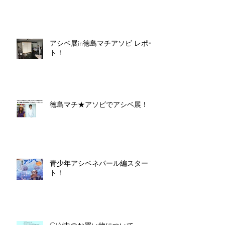
アシベ展in徳島マチアソビ レポー
ト！
徳島マチ★アソビでアシベ展！
青少年アシベネパール編スター
ト！