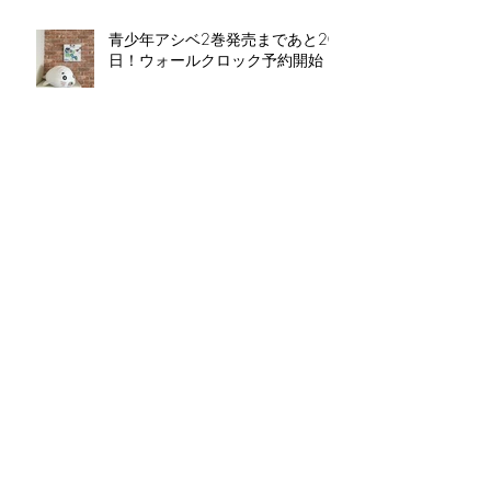
青少年アシベ2巻発売まであと20
日！ウォールクロック予約開始！
青少年アシベ２巻 3/28発売！
2018年締めくくり森下裕美公式
web１０大ニュース！
アーカイブ