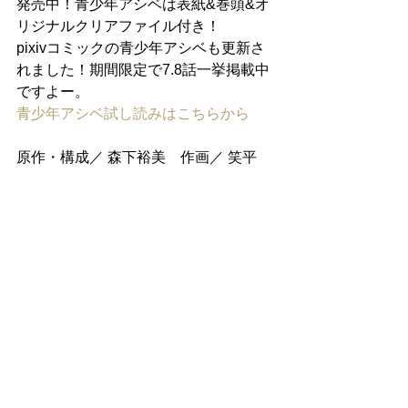
発売中！青少年アシベは表紙&巻頭&オ
リジナルクリアファイル付き！
pixivコミックの青少年アシベも更新さ
れました！期間限定で7.8話一挙掲載中
ですよー。
青少年アシベ試し読みはこちらから
原作・構成／ 森下裕美　作画／ 笑平 